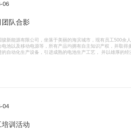
-06
司团队合影
国骏新能源有限公司，坐落于美丽的海滨城市，现有员工500余
力电池以及移动电源等，所有产品均拥有自主知识产权，并取得
进的自动化生产设备，引进成熟的电池生产工艺， 并以雄厚的经
设备和野外照明作业设备，以及随身便携电子产品，航模，电动
号1000多种，日产能超过15W只。
-04
工培训活动