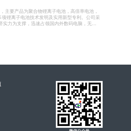
人，主要产品为聚合物锂离子电池，高倍率电池，
多项锂离子电池技术发明及实用新型专利。公司采
济实力为支撑，迅速占领国内外数码电脑，无线
车，电动工具等消费类电子和电工电气市场。现有
源